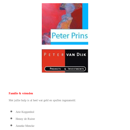
Familie & vrienden
Met jullie hulp is al heel wat geld en spullen ingezameld.
Arie Koppenhol
Henny de Ruiter
Anneke Mencke