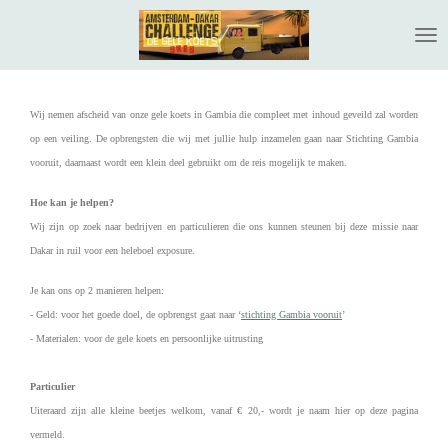
Ga
direct
naar
de
hoofdinhoud
Wij nemen afscheid van onze gele koets in Gambia die compleet met inhoud geveild zal worden
op een veiling. De opbrengsten die wij met jullie hulp inzamelen gaan naar Stichting Gambia
vooruit, daarnaast wordt een klein deel gebruikt om de reis mogelijk te maken.
Hoe kan je helpen?
Wij zijn op zoek naar bedrijven en particulieren die ons kunnen steunen bij deze missie naar
Dakar in ruil voor een heleboel exposure.
Je kan ons op 2 manieren helpen:
- Geld: voor het goede doel, de opbrengst gaat naar ‘
stichting Gambia vooruit
’
- Materialen: voor de gele koets en persoonlijke uitrusting
Particulier
Uiteraard zijn alle kleine beetjes welkom, vanaf € 20,- wordt je naam hier op deze pagina
vermeld.